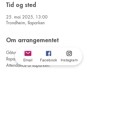
Tid og sted
25. mai 2025, 13:00
Trondheim, Ilaparken
Om arrangementet
Gåtur langs Ilabekken. Oppmøte ved 
Ilaparken.  / Trip along Ilabekken. 
Email
Facebook
Instagram
Attendance at Ilaparken.
trondelag@foreningenfri.no
#56141