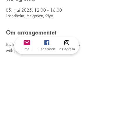
05. mai 2025, 12:00 – 16:00
Trondheim, Helgasetr, Øya
Om arrangementet
Les til eksamen med oss! / Study for finals 
Email
Facebook
Instagram
with us!
trondelag@foreningenfri.no
#56141
©2026 av FRI Trøndelag. Stolt laget med
Wix.com