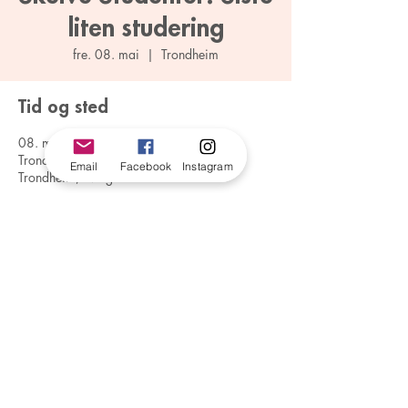
liten studering
fre. 08. mai
  |  
Trondheim
Tid og sted
08. mai 2026, 12:00 – 16:00
Trondheim, Vangslunds Gate 2, 7030
Email
Facebook
Instagram
Trondheim, Norge
trondelag@foreningenfri.no
#56141
©2026 av FRI Trøndelag. Stolt laget med