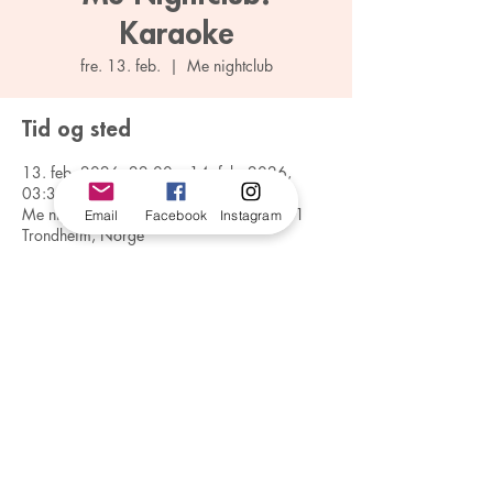
Karaoke
fre. 13. feb.
  |  
Me nightclub
Tid og sted
13. feb. 2026, 22:00 – 14. feb. 2026,
03:30
Me nightclub, Dronningens gate 15, 7011
Email
Facebook
Instagram
Trondheim, Norge
trondelag@foreningenfri.no
#56141
©2026 av FRI Trøndelag. Stolt laget med