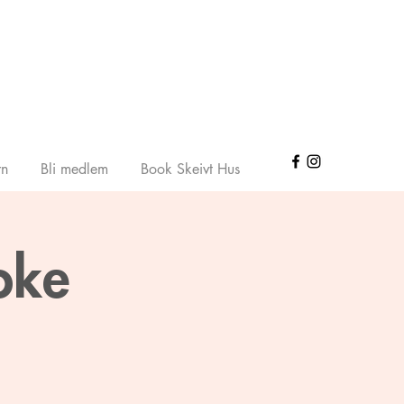
rn
Bli medlem
Book Skeivt Hus
oke