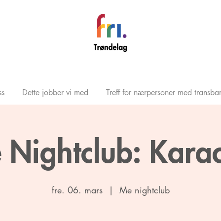
s
Dette jobber vi med
Treff for nærpersoner med transba
 Nightclub: Kara
fre. 06. mars
  |  
Me nightclub