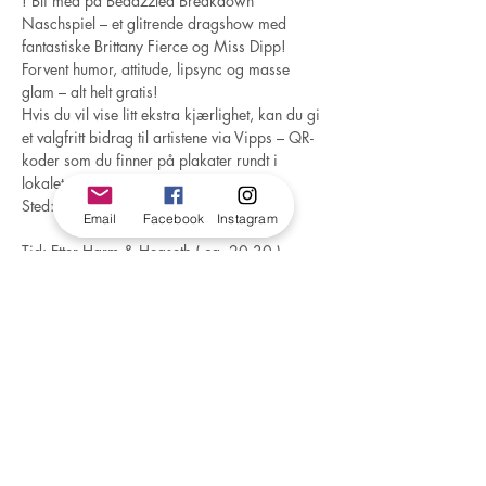
! Bli med på Bedazzled Breakdown 
Naschspiel – et glitrende dragshow med 
fantastiske Brittany Fierce og Miss Dipp!
Forvent humor, attitude, lipsync og masse 
glam – alt helt gratis!
Hvis du vil vise litt ekstra kjærlighet, kan du gi 
et valgfritt bidrag til artistene via Vipps – QR-
koder som du finner på plakater rundt i 
lokalet.
Sted: Olavstorget, Olavshallen
Email
Facebook
Instagram
Tid: Etter Harm & Hegseth ( ca. 20.30 )
Inngang: Gratis (valgfritt Vipps-bidrag til 
artistene)
Kom som du er – og bli med på et 
uforglemmelig naschspiel fylt med glitter, 
latter og ekte dragmagi!
For å sikre deg bord, send en e-post til 
tine@olavstorget.no