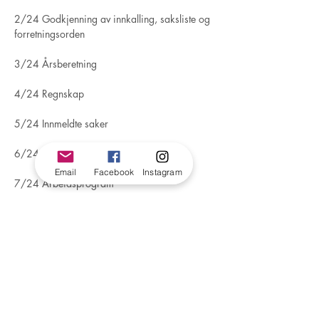
2/24 Godkjenning av innkalling, saksliste og 
forretningsorden
3/24 Årsberetning
4/24 Regnskap
5/24 Innmeldte saker
6/24 Budsjett
Email
Facebook
Instagram
7/24 Arbeidsprogram
8/24 Endring av vedtekter
9/24 Valg
Valg av nestledere, økonomiansvarlig og 
styremedlemmer, samt varamedlemmer
Valg av vara til landsstyret