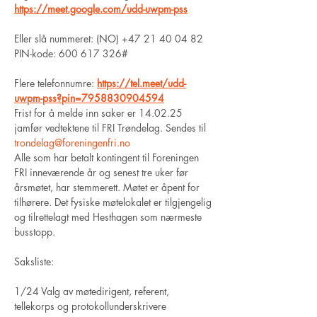
https://meet.google.com/udd-uwpm-pss
Eller slå nummeret: ‪(NO) +47 21 40 04 82‬ 
PIN-kode: ‪600 617 326‬#
Flere telefonnumre: 
https://tel.meet/udd-
uwpm-pss?pin=7958830904594
Frist for å melde inn saker er 14.02.25 
jamfør vedtektene til FRI Trøndelag. Sendes til
trondelag@foreningenfri.no
Alle som har betalt kontingent til Foreningen 
FRI inneværende år og senest tre uker før
årsmøtet, har stemmerett. Møtet er åpent for 
tilhørere. Det fysiske møtelokalet er tilgjengelig
og tilrettelagt med Hesthagen som nærmeste 
busstopp.
Saksliste:
1/24 Valg av møtedirigent, referent, 
tellekorps og protokollunderskrivere