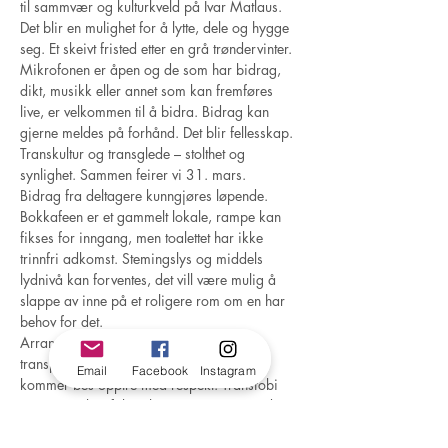
til sammvær og kulturkveld på Ivar Matlaus. 
Det blir en mulighet for å lytte, dele og hygge 
seg. Et skeivt fristed etter en grå trøndervinter. 
Mikrofonen er åpen og de som har bidrag, 
dikt, musikk eller annet som kan fremføres 
live, er velkommen til å bidra. Bidrag kan 
gjerne meldes på forhånd. Det blir fellesskap. 
Transkultur og transglede – stolthet og 
synlighet. Sammen feirer vi 31. mars.
Bidrag fra deltagere kunngjøres løpende.
Bokkafeen er et gammelt lokale, rampe kan 
fikses for inngang, men toalettet har ikke 
trinnfri adkomst. Stemingslys og middels 
lydnivå kan forventes, det vill være mulig å 
slappe av inne på et roligere rom om en har 
behov for det.
Arrangementet er spesielt rettet inn mot 
transpersoner og andre skeive, alle som 
Email
Facebook
Instagram
kommer bes opptre med respekt. Transfobi 
og annen skeivfobi tolereres sammen med 
fascisme, sexisme, rasisme og annen IKKE! 
Respekter folks grenser, navn og pronomen.